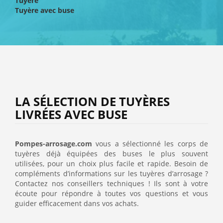
Tuyère
Tuyère avec buse
Tuyaux et Raccords
Assainissement
LA SÉLECTION DE TUYÈRES
Piscine
LIVRÉES AVEC BUSE
Aménagements de jardin
Pompes-arrosage.com
vous a sélectionné les corps de
tuyères déjà équipées des buses le plus souvent
utilisées, pour un choix plus facile et rapide. Besoin de
Eaux de pluie
compléments d’informations sur les tuyères d’arrosage ?
Contactez nos conseillers techniques ! Ils sont à votre
écoute pour répondre à toutes vos questions et vous
guider efficacement dans vos achats.