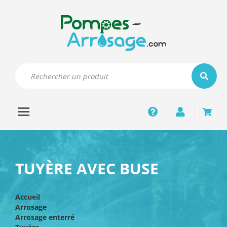
Toggle navigation
Pompage
TUYÈRE AVEC BUSE
Arrosage
Accueil
Arrosage
Arrosage enterré
Robinetterie