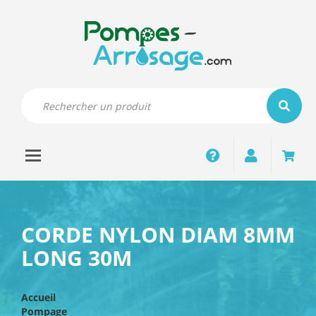
Toggle navigation
Pompage
CORDE NYLON DIAM 8MM
LONG 30M
Arrosage
Accueil
Robinetterie
Pompage